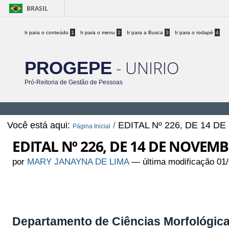
BRASIL
Ir para o conteúdo
1
Ir para o menu
2
Ir para a Busca
3
Ir para o rodapé
4
- UNIRIO
PROGEPE
Pró-Reitoria de Gestão de Pessoas
Você está aqui:
/
EDITAL Nº 226, DE 14 
Página Inicial
EDITAL Nº 226, DE 14 DE NOVEM
por
MARY JANAYNA DE LIMA
—
última modificação
01/
Departamento de Ciências Morfológic