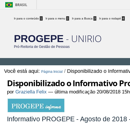
BRASIL
Ir para o conteúdo
1
Ir para o menu
2
Ir para a Busca
3
Ir para o rodapé
4
- UNIRIO
PROGEPE
Pró-Reitoria de Gestão de Pessoas
Você está aqui:
/
Disponibilizado o Informat
Página Inicial
Disponibilizado o Informativo Pr
por
Graziella Felix
—
última modificação
20/08/2018 15h
Informativo PROGEPE - Agosto de 2018 -