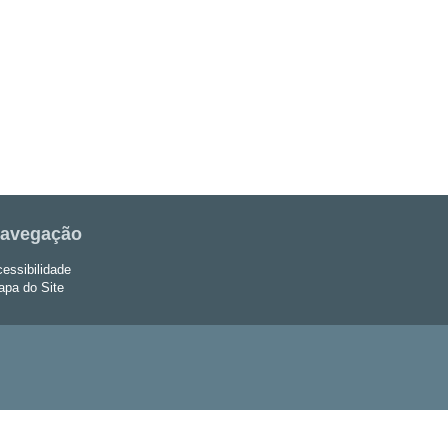
avegação
essibilidade
pa do Site