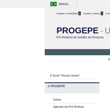
BRASIL
Ir para o conteúdo
1
Ir para o menu
2
Ir 
- 
PROGEPE
Pró-Reitoria de Gestão de Pessoas
V
E-book
"Nossa Gente"
A PROGEPE
Sobre
Agenda da Pró-Reitora