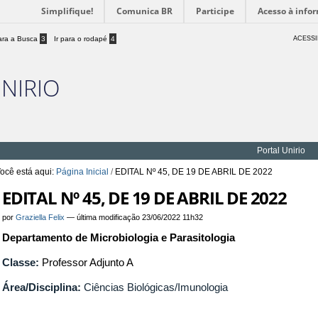
Simplifique!
Comunica BR
Participe
Acesso à info
para a Busca
3
Ir para o rodapé
4
ACESSI
UNIRIO
Portal Unirio
ocê está aqui:
Página Inicial
/
EDITAL Nº 45, DE 19 DE ABRIL DE 2022
EDITAL Nº 45, DE 19 DE ABRIL DE 2022
por
Graziella Felix
—
última modificação
23/06/2022 11h32
Departamento de Microbiologia e Parasitologia
Classe:
Professor Adjunto A
Área/Disciplina:
Ciências Biológicas/Imunologia