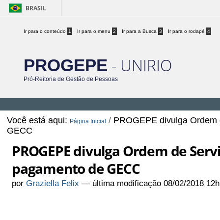
BRASIL
Ir para o conteúdo
1
Ir para o menu
2
Ir para a Busca
3
Ir para o rodapé
4
- UNIRIO
PROGEPE
Pró-Reitoria de Gestão de Pessoas
Você está aqui:
/
PROGEPE divulga Ordem 
Página Inicial
GECC
PROGEPE divulga Ordem de Serv
pagamento de GECC
por
Graziella Felix
—
última modificação
08/02/2018 12h