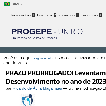
BRASIL
Ir para o conteúdo
1
Ir para o menu
2
Ir para a Busca
3
Ir para o rodapé
4
- UNIRIO
PROGEPE
Pró-Reitoria de Gestão de Pessoas
Você está aqui:
/
PRAZO PRORROGADO! Leva
Página Inicial
ano de 2023
PRAZO PRORROGADO! Levantamen
Desenvolvimento no ano de 202
por
Ricardo de Ávila Magalhães
—
última modificação
19