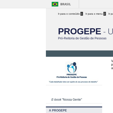
BRASIL
Ir para o conteúdo
1
Ir para o menu
2
Ir 
- 
PROGEPE
Pró-Reitoria de Gestão de Pessoas
V
p
a
E-book
"Nossa Gente"
A PROGEPE