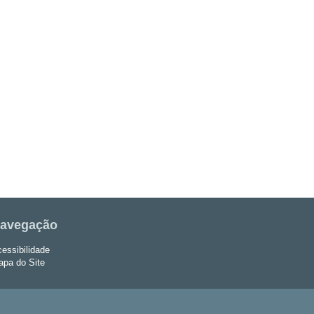
avegação
essibilidade
pa do Site