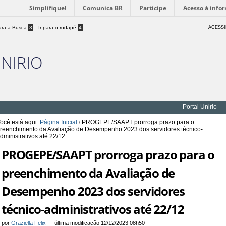
Simplifique!
Comunica BR
Participe
Acesso à info
para a Busca
3
Ir para o rodapé
4
ACESSI
UNIRIO
Portal Unirio
ocê está aqui:
Página Inicial
/
PROGEPE/SAAPT prorroga prazo para o
reenchimento da Avaliação de Desempenho 2023 dos servidores técnico-
dministrativos até 22/12
PROGEPE/SAAPT prorroga prazo para o
preenchimento da Avaliação de
Desempenho 2023 dos servidores
técnico-administrativos até 22/12
por
Graziella Felix
—
última modificação
12/12/2023 08h50