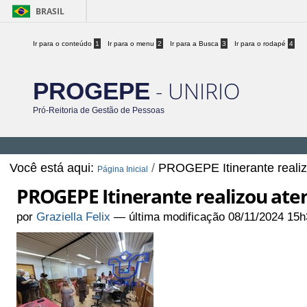
BRASIL
Ir para o conteúdo
1
Ir para o menu
2
Ir para a Busca
3
Ir para o rodapé
4
- UNIRIO
PROGEPE
Pró-Reitoria de Gestão de Pessoas
Você está aqui:
/
PROGEPE Itinerante reali
Página Inicial
PROGEPE Itinerante realizou at
por
Graziella Felix
—
última modificação
08/11/2024 15h