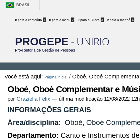
BRASIL
Ir para o conteúdo
1
Ir para o menu
2
Ir para a Busca
3
Ir para o rodapé
4
- UNIRIO
PROGEPE
Pró-Reitoria de Gestão de Pessoas
Você está aqui:
/
Oboé, Oboé Complementar
Página Inicial
Oboé, Oboé Complementar e Músi
por
Graziella Felix
—
última modificação
12/08/2022 12h
INFORMAÇÕES GERAIS
Área/disciplina:
Oboé, Oboé Complemen
Departamento:
Canto e Instrumentos de