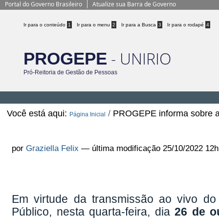
Portal do Governo Brasileiro
Atualize sua Barra de Governo
Ir para o conteúdo
1
Ir para o menu
2
Ir para a Busca
3
Ir para o rodapé
4
- UNIRIO
PROGEPE
Pró-Reitoria de Gestão de Pessoas
Você está aqui:
/
PROGEPE informa sobre ate
Página Inicial
PROGEPE informa sobre atendimento
por
Graziella Felix
—
última modificação
25/10/2022 12h
Em virtude da transmissão ao vivo d
Público, nesta quarta-feira, dia
26 de o