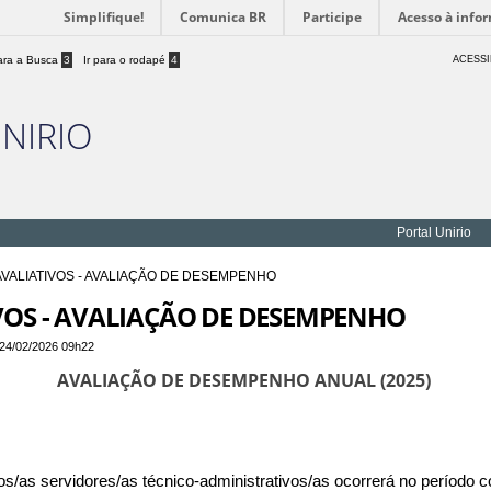
Simplifique!
Comunica BR
Participe
Acesso à info
para a Busca
3
Ir para o rodapé
4
ACESSI
UNIRIO
Portal Unirio
VALIATIVOS - AVALIAÇÃO DE DESEMPENHO
VOS - AVALIAÇÃO DE DESEMPENHO
24/02/2026 09h22
AVALIAÇÃO DE DESEMPENHO ANUAL (2025)
/as servidores/as técnico-administrativos/as ocorrerá no período 