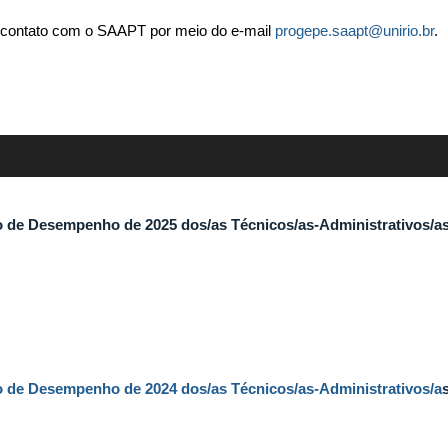
 contato com o SAAPT por meio do e-mail
progepe.saapt@unirio.br
.
ão de Desempenho de 2025 dos/as Técnicos/as-Administrativos/a
ão de Desempenho de 2024 dos/as Técnicos/as-Administrativos/a