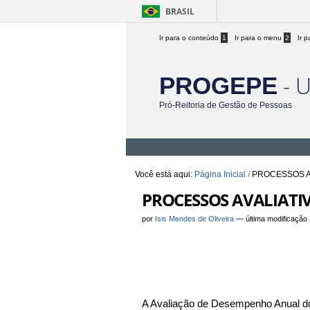
BRASIL
Ir para o conteúdo
1
Ir para o menu
2
Ir 
- 
PROGEPE
Pró-Reitoria de Gestão de Pessoas
Você está aqui:
Página Inicial
/
PROCESSOS A
PROCESSOS AVALIATI
por
Isis Mendes de Oliveira
—
última modificação
A Avaliação de Desempenho Anual dos