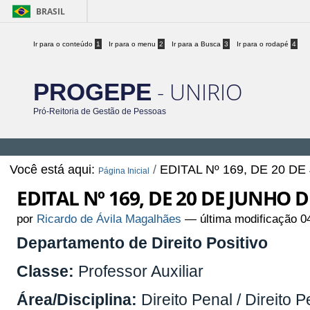
BRASIL
Ir para o conteúdo
1
Ir para o menu
2
Ir para a Busca
3
Ir para o rodapé
4
- UNIRIO
PROGEPE
Pró-Reitoria de Gestão de Pessoas
Você está aqui:
/
EDITAL Nº 169, DE 20 D
Página Inicial
EDITAL Nº 169, DE 20 DE JUNHO D
por
Ricardo de Ávila Magalhães
—
última modificação
04
Departamento de Direito Positivo
Classe:
Professor Auxiliar
Área/Disciplina:
Direito Penal / Direito P