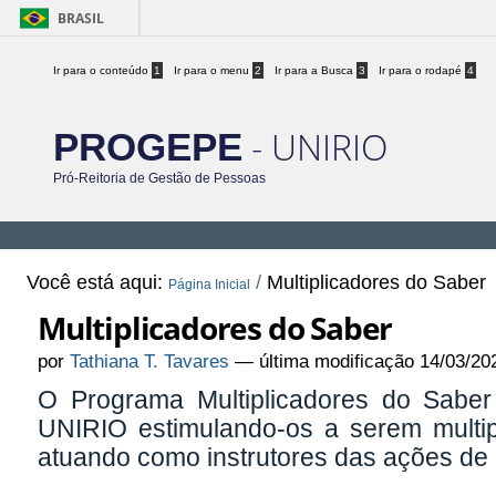
BRASIL
Ir para o conteúdo
1
Ir para o menu
2
Ir para a Busca
3
Ir para o rodapé
4
- UNIRIO
PROGEPE
Pró-Reitoria de Gestão de Pessoas
Você está aqui:
/
Multiplicadores do Saber
Página Inicial
Multiplicadores do Saber
por
Tathiana T. Tavares
—
última modificação
14/03/20
O Programa Multiplicadores do Saber 
UNIRIO estimulando-os a serem multip
atuando como instrutores das ações de 