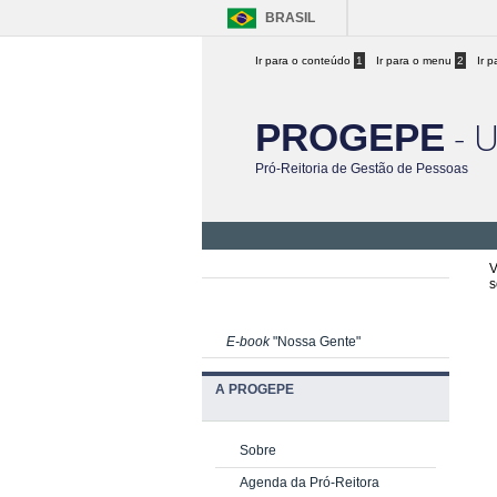
BRASIL
Ir para o conteúdo
1
Ir para o menu
2
Ir 
- 
PROGEPE
Pró-Reitoria de Gestão de Pessoas
V
s
E-book
"Nossa Gente"
A PROGEPE
Sobre
Agenda da Pró-Reitora