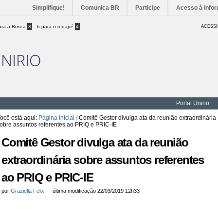
Simplifique!
Comunica BR
Participe
Acesso à info
para a Busca
3
Ir para o rodapé
4
ACESSI
UNIRIO
Portal Unirio
ocê está aqui:
Página Inicial
/
Comitê Gestor divulga ata da reunião extraordinária
obre assuntos referentes ao PRIQ e PRIC-IE
Comitê Gestor divulga ata da reunião
extraordinária sobre assuntos referentes
ao PRIQ e PRIC-IE
por
Graziella Felix
—
última modificação
22/03/2019 12h33