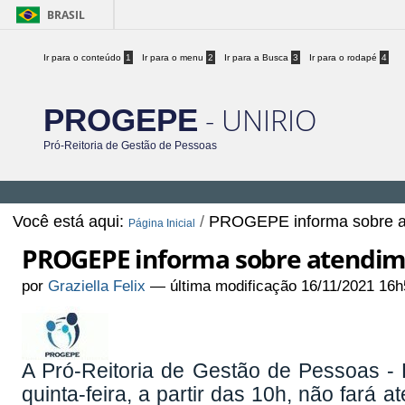
BRASIL
Ir para o conteúdo
1
Ir para o menu
2
Ir para a Busca
3
Ir para o rodapé
4
- UNIRIO
PROGEPE
Pró-Reitoria de Gestão de Pessoas
Você está aqui:
/
PROGEPE informa sobre at
Página Inicial
PROGEPE informa sobre atendim
por
Graziella Felix
—
última modificação
16/11/2021 16h
A Pró-Reitoria de Gestão de Pessoas 
quinta-feira, a partir das 10h, não fará