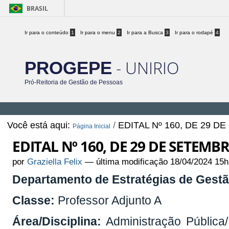
BRASIL
Ir para o conteúdo
1
Ir para o menu
2
Ir para a Busca
3
Ir para o rodapé
4
- UNIRIO
PROGEPE
Pró-Reitoria de Gestão de Pessoas
Você está aqui:
/
EDITAL Nº 160, DE 29 D
Página Inicial
EDITAL Nº 160, DE 29 DE SETEMB
por
Graziella Felix
—
última modificação
18/04/2024 15h
Departamento de Estratégias de Gest
Classe:
Professor Adjunto A
Área/Disciplina:
Administração Pública