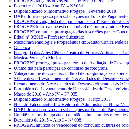
PROGEPE lança os novos editais do PRIQ e PRIC-IE
Fevereiro de 2018 – Ano IV – Nº 034
Disponibilizado o Informativo Progepe - Fevereiro 2018
DAP informa o prazo para solicitações na Folha de Pagamento
PROGEPE divulga lista dos participantes do 1º Encontro dos S
PROGEPE informa que está disponível o Comprovante de Ren
PROGEPE comunica prorrogação das inscrições para o Concurs
Edital nº 8/2018 – Professor Substituto
Medicina/Semiologia e Propedêutica do Adulto/Clínica Médica
Genética
Pedagogia das Artes Cênicas/Teatro de Formas Animadas; Teatr
Música/Percepção Musical
PROGEPE prorroga prazo para envio da Avaliação de Desempe
Último dia para participar do concurso de fotografia
Votação online do concurso cultural de fotografia já está aberta
SFP realiza o Levantamento de Necessidades de Desenvolvime
Levantamento de Necessidades de Desenvolvimento - LND 2
Formulário de Levantamento de Necessidades de Desenvolvime
Março de 2018 – Ano IV – Nº 035
Disponibilizado o Informativo Progepe - Março 2018
Nota de Falecimento: Pró-Reitora de Administração Núria Me
DAP informa o prazo para solicitações na Folha de Pagamento 
Comitê Gestor divulga ata da reunião sobre assuntos referent
Dezembro de 2015 – Ano I – Nº 008
PROGEPE anuncia os vencedores do concurso cultural de fotog