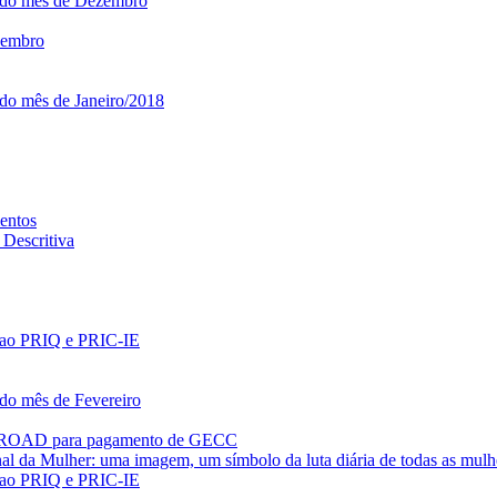
o do mês de Dezembro
ezembro
 do mês de Janeiro/2018
entos
Descritiva
es ao PRIQ e PRIC-IE
 do mês de Fevereiro
PROAD para pagamento de GECC
al da Mulher: uma imagem, um símbolo da luta diária de todas as mulh
es ao PRIQ e PRIC-IE