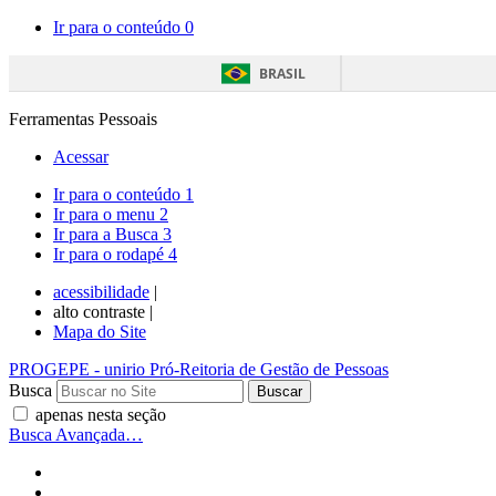
Ir para o conteúdo
0
BRASIL
Ferramentas Pessoais
Acessar
Ir para o conteúdo
1
Ir para o menu
2
Ir para a Busca
3
Ir para o rodapé
4
acessibilidade
|
alto contraste |
Mapa do Site
PROGEPE
- unirio
Pró-Reitoria de Gestão de Pessoas
Busca
apenas nesta seção
Busca Avançada…