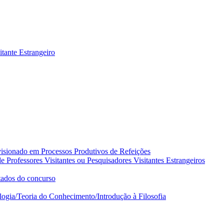
itante Estrangeiro
visionado em Processos Produtivos de Refeições
 Professores Visitantes ou Pesquisadores Visitantes Estrangeiros
tados do concurso
logia/Teoria do Conhecimento/Introdução à Filosofia