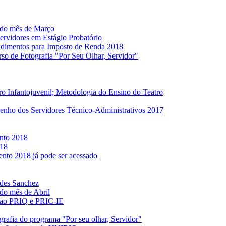
 do mês de Março
ervidores em Estágio Probatório
dimentos para Imposto de Renda 2018
o de Fotografia "Por Seu Olhar, Servidor"
o Infantojuvenil; Metodologia do Ensino do Teatro
nho dos Servidores Técnico-Administrativos 2017
nto 2018
018
nto 2018 já pode ser acessado
ndes Sanchez
do mês de Abril
es ao PRIQ e PRIC-IE
rafia do programa "Por seu olhar, Servidor"