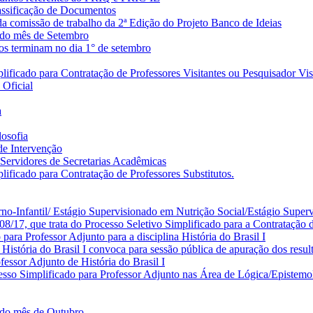
lassificação de Documentos
 comissão de trabalho da 2ª Edição do Projeto Banco de Ideias
 do mês de Setembro
os terminam no dia 1° de setembro
ificado para Contratação de Professores Visitantes ou Pesquisador Vis
 Oficial
a
osofia
 de Intervenção
a Servidores de Secretarias Acadêmicas
ificado para Contratação de Professores Substitutos.
no-Infantil/ Estágio Supervisionado em Nutrição Social/Estágio Super
17, que trata do Processo Seletivo Simplificado para a Contratação de
ara Professor Adjunto para a disciplina História do Brasil I
istória do Brasil I convoca para sessão pública de apuração dos resul
ssor Adjunto de História do Brasil I
sso Simplificado para Professor Adjunto nas Área de Lógica/Epistemo
 do mês de Outubro