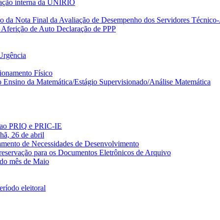
itação interna da UNIRIO
 da Nota Final da Avaliação de Desempenho dos Servidores Técnico-
 Aferição de Auto Declaração de PPP
Urgência
cionamento Físico
o Ensino da Matemática/Estágio Supervisionado/Análise Matemática
es ao PRIQ e PRIC-IE
hã, 26 de abril
tamento de Necessidades de Desenvolvimento
 Preservação para os Documentos Eletrônicos de Arquivo
 do mês de Maio
íodo eleitoral