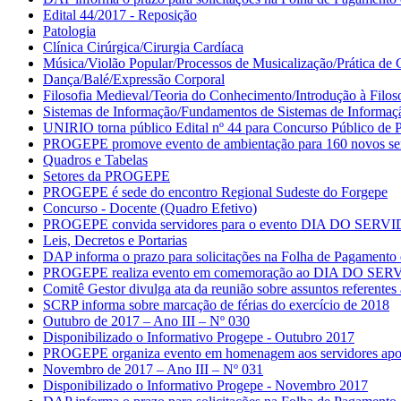
Edital 44/2017 - Reposição
Patologia
Clínica Cirúrgica/Cirurgia Cardíaca
Música/Violão Popular/Processos de Musicalização/Prática de 
Dança/Balé/Expressão Corporal
Filosofia Medieval/Teoria do Conhecimento/Introdução à Filos
Sistemas de Informação/Fundamentos de Sistemas de Informa
UNIRIO torna público Edital nº 44 para Concurso Público de Pr
PROGEPE promove evento de ambientação para 160 novos ser
Quadros e Tabelas
Setores da PROGEPE
PROGEPE é sede do encontro Regional Sudeste do Forgepe
Concurso - Docente (Quadro Efetivo)
PROGEPE convida servidores para o evento DIA DO SERV
Leis, Decretos e Portarias
DAP informa o prazo para solicitações na Folha de Pagament
PROGEPE realiza evento em comemoração ao DIA DO SE
Comitê Gestor divulga ata da reunião sobre assuntos referent
SCRP informa sobre marcação de férias do exercício de 2018
Outubro de 2017 – Ano III – Nº 030
Disponibilizado o Informativo Progepe - Outubro 2017
PROGEPE organiza evento em homenagem aos servidores apo
Novembro de 2017 – Ano III – Nº 031
Disponibilizado o Informativo Progepe - Novembro 2017