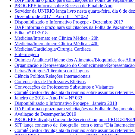
DAP informa o prazo para solicitações na Folha de Pagament
PROGEPE informa sobre Recesso de Final de Ano
Servidor da UNIRIO lança livro nesta quarta-feira, dia 6 de d
Dezembro de 2017 – Ano III – Nº 032
Disponibilizado o Informativo Progepe - Dezembro 2017
DAP informa o prazo para solicitações na Folha de Pagamento
Edital nº 01/2018
Medicina/Internato em Clínica Médica - 20h
Medicina/Internato em Clínica Médica - 40h
Medicina/Cardiologia/Cirurgia Cardíaca
Enfermagem
Química Analítica/Higiene dos Alimentos/Bioquímica dos Alim
Organização e Representação do Conhecimento/Representação 
Letras/Português/Literatura ou Línguas
Ciência Política/Relações Internacionais
Convocações de Professores Efetivos
Convocações de Professores Substitutos e Visitantes
Comitê Gestor divulga ata da reunião sobre assuntos referent
Janeiro de 2018 – Ano IV – Nº 033
Disponibilizado o Informativo Progepe - Janeiro 2018
DAP informa o prazo para solicitações na Folha de Pagamento
Avaliaçao de Desempenho/2019
PROGEPE divulga Ordem de Serviço-Conjunta PROGEPE/
SFP lança concurso de fotografia com o tema “Dia Internacion
Comitê Gestor divulga ata da reunião sobre assuntos referent