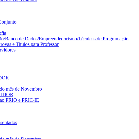
Conjunto
ofia
ção/Banco de Dados/Empreendedorismo/Técnicas de Programação
ovas e Títulos para Professor
vidores
IDOR
o do mês de Novembro
RVIDOR
es ao PRIQ e PRIC-IE
sentados