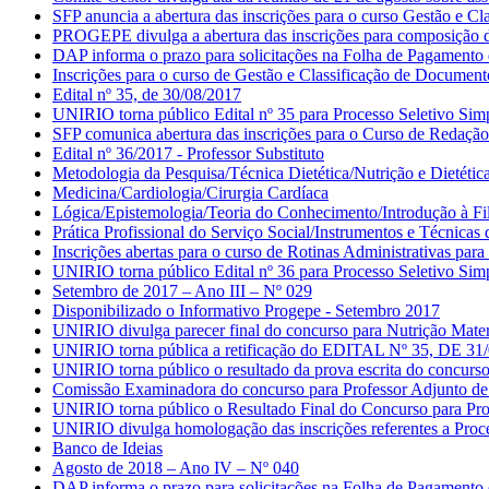
SFP anuncia a abertura das inscrições para o curso Gestão e C
PROGEPE divulga a abertura das inscrições para composição da
DAP informa o prazo para solicitações na Folha de Pagamento
Inscrições para o curso de Gestão e Classificação de Document
Edital nº 35, de 30/08/2017
UNIRIO torna público Edital nº 35 para Processo Seletivo Simpl
SFP comunica abertura das inscrições para o Curso de Redação
Edital nº 36/2017 - Professor Substituto
Metodologia da Pesquisa/Técnica Dietética/Nutrição e Dietétic
Medicina/Cardiologia/Cirurgia Cardíaca
Lógica/Epistemologia/Teoria do Conhecimento/Introdução à Fil
Prática Profissional do Serviço Social/Instrumentos e Técnicas
Inscrições abertas para o curso de Rotinas Administrativas par
UNIRIO torna público Edital nº 36 para Processo Seletivo Simpl
Setembro de 2017 – Ano III – Nº 029
Disponibilizado o Informativo Progepe - Setembro 2017
UNIRIO divulga parecer final do concurso para Nutrição Mater
UNIRIO torna pública a retificação do EDITAL Nº 35, DE 31/08/
UNIRIO torna público o resultado da prova escrita do concurso p
Comissão Examinadora do concurso para Professor Adjunto de H
UNIRIO torna público o Resultado Final do Concurso para Profe
UNIRIO divulga homologação das inscrições referentes a Proce
Banco de Ideias
Agosto de 2018 – Ano IV – Nº 040
DAP informa o prazo para solicitações na Folha de Pagamento