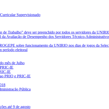
Curricular Supervisionado
de Trabalho” deve ser preenchido por todos os servidores da UNIRI
l da Avaliação de Desempenho dos Servidores Técnico-Administrativo
PE sobre funcionamento da UNIRIO nos dias de jogos da Seleção 
período eleitoral
 do mês de Julho
 PRIC-IE
PRIC-IE
es ao PRIQ e PRIC-IE
2018
dministração Pública
ções até 9 de agosto