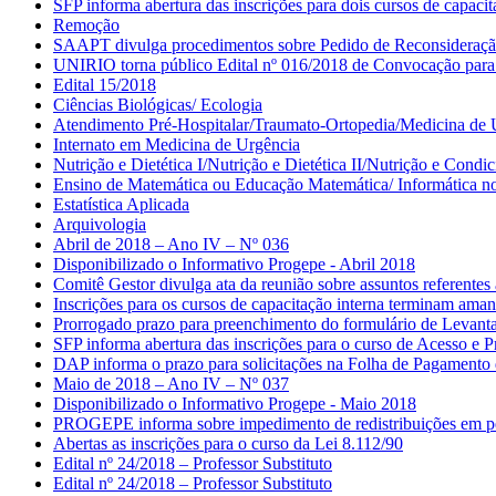
SFP informa abertura das inscrições para dois cursos de capac
Remoção
SAAPT divulga procedimentos sobre Pedido de Reconsideração
UNIRIO torna público Edital nº 016/2018 de Convocação para
Edital 15/2018
Ciências Biológicas/ Ecologia
Atendimento Pré-Hospitalar/Traumato-Ortopedia/Medicina de 
Internato em Medicina de Urgência
Nutrição e Dietética I/Nutrição e Dietética II/Nutrição e Condi
Ensino de Matemática ou Educação Matemática/ Informática n
Estatística Aplicada
Arquivologia
Abril de 2018 – Ano IV – Nº 036
Disponibilizado o Informativo Progepe - Abril 2018
Comitê Gestor divulga ata da reunião sobre assuntos referent
Inscrições para os cursos de capacitação interna terminam aman
Prorrogado prazo para preenchimento do formulário de Levan
SFP informa abertura das inscrições para o curso de Acesso e
DAP informa o prazo para solicitações na Folha de Pagamento
Maio de 2018 – Ano IV – Nº 037
Disponibilizado o Informativo Progepe - Maio 2018
PROGEPE informa sobre impedimento de redistribuições em per
Abertas as inscrições para o curso da Lei 8.112/90
Edital nº 24/2018 – Professor Substituto
Edital nº 24/2018 – Professor Substituto