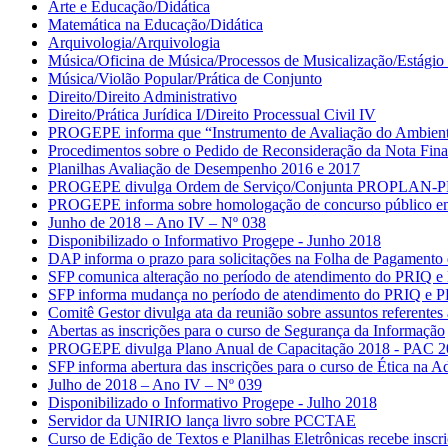
Arte e Educação/Didática
Matemática na Educação/Didática
Arquivologia/Arquivologia
Música/Oficina de Música/Processos de Musicalização/Estágio 
Música/Violão Popular/Prática de Conjunto
Direito/Direito Administrativo
Direito/Prática Jurídica I/Direito Processual Civil IV
PROGEPE informa que “Instrumento de Avaliação do Ambiente 
Procedimentos sobre o Pedido de Reconsideração da Nota Fina
Planilhas Avaliação de Desempenho 2016 e 2017
PROGEPE divulga Ordem de Serviço/Conjunta PROPLAN-PROGE
PROGEPE informa sobre homologação de concurso público em 
Junho de 2018 – Ano IV – Nº 038
Disponibilizado o Informativo Progepe - Junho 2018
DAP informa o prazo para solicitações na Folha de Pagamento
SFP comunica alteração no período de atendimento do PRIQ e
SFP informa mudança no período de atendimento do PRIQ e 
Comitê Gestor divulga ata da reunião sobre assuntos referent
Abertas as inscrições para o curso de Segurança da Informação
PROGEPE divulga Plano Anual de Capacitação 2018 - PAC 
SFP informa abertura das inscrições para o curso de Ética na A
Julho de 2018 – Ano IV – Nº 039
Disponibilizado o Informativo Progepe - Julho 2018
Servidor da UNIRIO lança livro sobre PCCTAE
Curso de Edição de Textos e Planilhas Eletrônicas recebe inscri