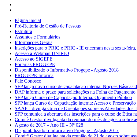
Página Inicial
Pró-Reitoria de Gestão de Pessoas
Estrutura
Assuntos e Formulários
Informações Gerais
Inscrições para o PRIQ e PRIC - IE encerram nesta sexta-feira,
Acesso a Webmail UNIRIO
Acesso ao SIGEPE
Portarias PROGEPE
Disponibilizado o Informativo Progepe - Agosto 2018
PROGEPE Informa
Fale Conosco
SFP lança novo curso de capacitação interna: Noções Básica
DAP informa o prazo para solicitações na Folha de Pagamento
SFP lança Curso de Capacitação Interna: Orçamento Público
SFP lança Curso de Capacitação interna: Acesso e Preservaçã
SAAPT divulga Guia de Orientações sobre as Atividades dos
SFP comunica a abertura das inscrições para o curso de Ética 
Comitê Gestor divulga ata da reunião do mês de agosto sobre 
Agosto de 2017 – Ano III – Nº 028
Disponibilizado o Informativo Progepe - Agosto 2017
Comitê Gestor divulga ata da reunião de 21 de agosto sobre as