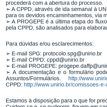
procederá com a abertura do processo.
➢ A CPPD, através de ida semanal à UNI
para os devidos encaminhamentos, via 
➢ A PROGEPE é a última etapa do fluxo,
pela CPPD, são analisados para elaboraç
Para dúvidas e/ou esclarecimentos:
➢ E-mail SPG: protocolo.spg@unirio.br
➢ E-mail CPPD: cppd@unirio.br
➢ E-mail PROGEPE: progepe.daffp@unir
➢ A documentação e o formulário pod
Assuntos/Formulários.
http://www.unir
CPPD:
http://www.unirio.br/comissoes-e
Estamos à disposição para o que for prec
Cuidem-se e, se puderem, fiquem em ca