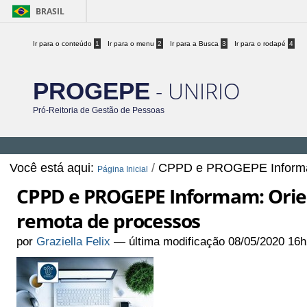
BRASIL
Ir para o conteúdo
1
Ir para o menu
2
Ir para a Busca
3
Ir para o rodapé
4
- UNIRIO
PROGEPE
Pró-Reitoria de Gestão de Pessoas
Você está aqui:
/
CPPD e PROGEPE Informam:
Página Inicial
CPPD e PROGEPE Informam: Orien
remota de processos
por
Graziella Felix
—
última modificação
08/05/2020 16h