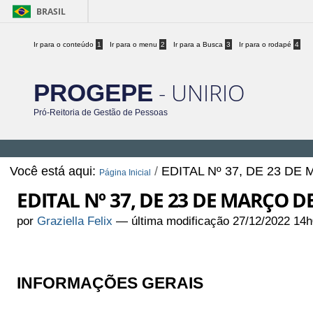
BRASIL
Ir para o conteúdo
1
Ir para o menu
2
Ir para a Busca
3
Ir para o rodapé
4
- UNIRIO
PROGEPE
Pró-Reitoria de Gestão de Pessoas
Você está aqui:
/
EDITAL Nº 37, DE 23 DE
Página Inicial
EDITAL Nº 37, DE 23 DE MARÇO D
por
Graziella Felix
—
última modificação
27/12/2022 14h
INFORMAÇÕES GERAIS