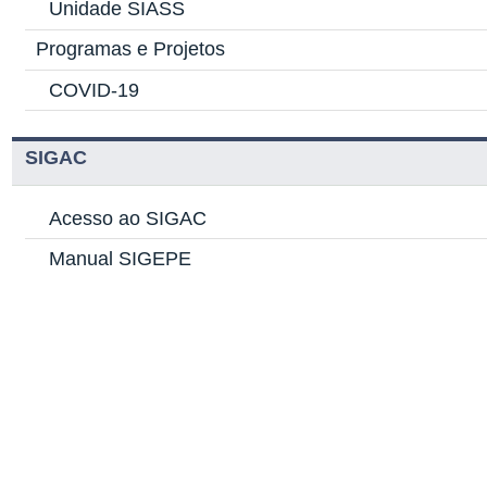
Unidade SIASS
Programas e Projetos
COVID-19
SIGAC
Acesso ao SIGAC
Manual SIGEPE
ACESSO A SISTEMAS
Acompanhe seu processo
Boletim de Gestão de Pessoas
Acesso ao
Webmail
UNIRIO
SOUGOV.BR