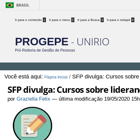
BRASIL
Ir para o conteúdo
1
Ir para o menu
2
Ir para a Busca
3
Ir para o rodapé
4
- UNIRIO
PROGEPE
Pró-Reitoria de Gestão de Pessoas
Você está aqui:
/
SFP divulga: Cursos sobre 
Página Inicial
SFP divulga: Cursos sobre lideran
por
Graziella Felix
—
última modificação
19/05/2020 15h