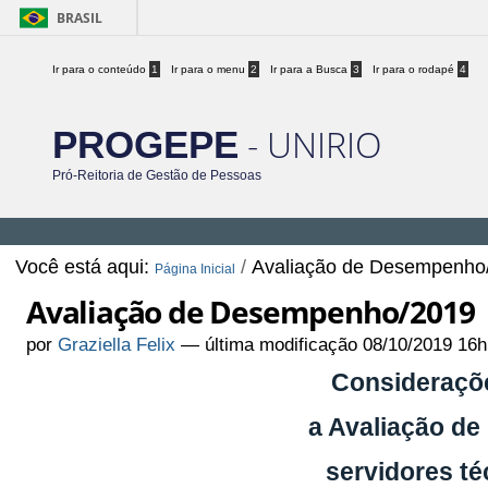
BRASIL
Ir para o conteúdo
1
Ir para o menu
2
Ir para a Busca
3
Ir para o rodapé
4
- UNIRIO
PROGEPE
Pró-Reitoria de Gestão de Pessoas
Você está aqui:
/
Avaliação de Desempenho
Página Inicial
Avaliação de Desempenho/2019
por
Graziella Felix
—
última modificação
08/10/2019 16h
Consideraçõe
a Avaliação d
servidores té