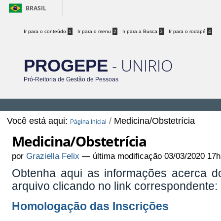
BRASIL
Ir para o conteúdo
1
Ir para o menu
2
Ir para a Busca
3
Ir para o rodapé
4
- UNIRIO
PROGEPE
Pró-Reitoria de Gestão de Pessoas
Você está aqui:
/
Medicina/Obstetrícia
Página Inicial
Medicina/Obstetrícia
por
Graziella Felix
—
última modificação
03/03/2020 17h
Obtenha aqui as informações acerca 
arquivo clicando no link correspondente:
Homologação das Inscrições