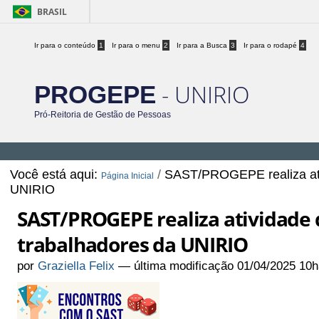
BRASIL
Ir para o conteúdo
1
Ir para o menu
2
Ir para a Busca
3
Ir para o rodapé
4
- UNIRIO
PROGEPE
Pró-Reitoria de Gestão de Pessoas
Você está aqui:
/
SAST/PROGEPE realiza ativ
Página Inicial
UNIRIO
SAST/PROGEPE realiza atividade d
trabalhadores da UNIRIO
por
Graziella Felix
—
última modificação
01/04/2025 10h