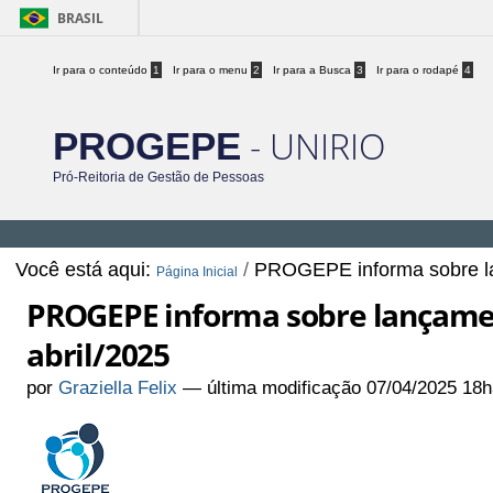
BRASIL
Ir para o conteúdo
1
Ir para o menu
2
Ir para a Busca
3
Ir para o rodapé
4
- UNIRIO
PROGEPE
Pró-Reitoria de Gestão de Pessoas
Você está aqui:
/
PROGEPE informa sobre la
Página Inicial
PROGEPE informa sobre lançame
abril/2025
por
Graziella Felix
—
última modificação
07/04/2025 18h