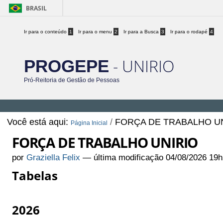
BRASIL
Ir para o conteúdo
1
Ir para o menu
2
Ir para a Busca
3
Ir para o rodapé
4
- UNIRIO
PROGEPE
Pró-Reitoria de Gestão de Pessoas
Você está aqui:
/
FORÇA DE TRABALHO U
Página Inicial
FORÇA DE TRABALHO UNIRIO
por
Graziella Felix
—
última modificação
04/08/2026 19h
Tabelas
2026