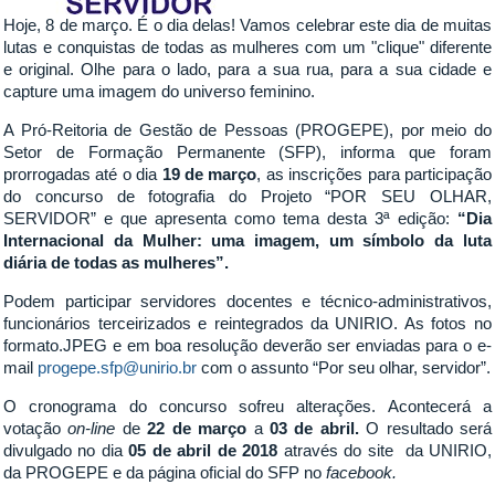
Hoje, 8 de março. É o dia delas! Vamos celebrar este dia de muitas
lutas e conquistas de todas as mulheres com um "clique" diferente
e original. Olhe para o lado, para a sua rua, para a sua cidade e
capture uma imagem do universo feminino.
A Pró-Reitoria de Gestão de Pessoas (PROGEPE), por meio do
Setor de Formação Permanente (SFP), informa que foram
prorrogadas até o dia
19 de março
, as inscrições para participação
do concurso de fotografia do Projeto “POR SEU OLHAR,
SERVIDOR” e que apresenta como tema desta 3ª edição:
“Dia
Internacional da Mulher: uma imagem, um símbolo da luta
diária de todas as mulheres”.
Podem participar servidores docentes e técnico-administrativos,
funcionários terceirizados e reintegrados da UNIRIO. As fotos no
formato.JPEG e em boa resolução deverão ser enviadas para o e-
mail
progepe.sfp@unirio.br
com o assunto “Por seu olhar, servidor”.
O cronograma do concurso sofreu alterações. Acontecerá a
votação
on-line
de
22 de março
a
03 de abril.
O resultado será
divulgado no dia
05 de abril de 2018
através do site da UNIRIO,
da PROGEPE e da página oficial do SFP no
facebook.