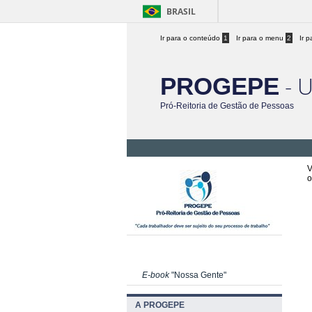
BRASIL
Ir para o conteúdo
1
Ir para o menu
2
Ir 
- 
PROGEPE
Pró-Reitoria de Gestão de Pessoas
V
o
E-book
"Nossa Gente"
A PROGEPE