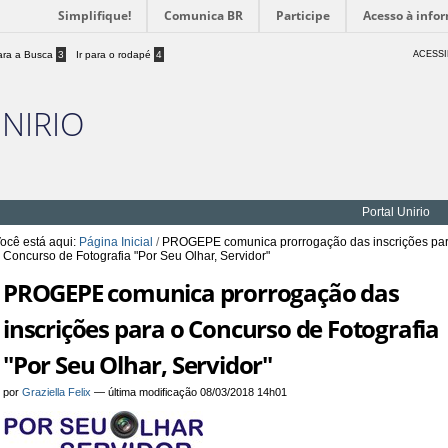
Simplifique!
Comunica BR
Participe
Acesso à info
para a Busca
3
Ir para o rodapé
4
ACESSI
UNIRIO
Portal Unirio
ocê está aqui:
Página Inicial
/
PROGEPE comunica prorrogação das inscrições pa
 Concurso de Fotografia "Por Seu Olhar, Servidor"
PROGEPE comunica prorrogação das
inscrições para o Concurso de Fotografia
"Por Seu Olhar, Servidor"
por
Graziella Felix
—
última modificação
08/03/2018 14h01