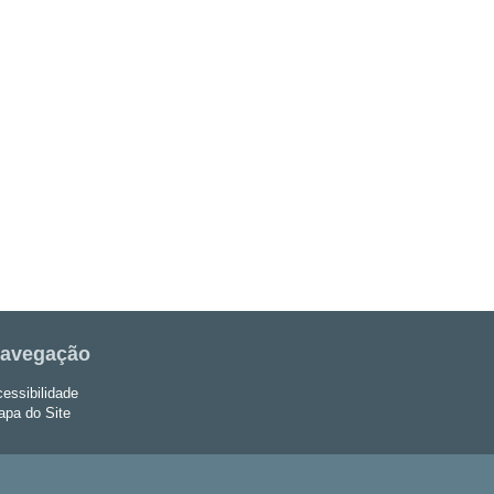
avegação
essibilidade
pa do Site