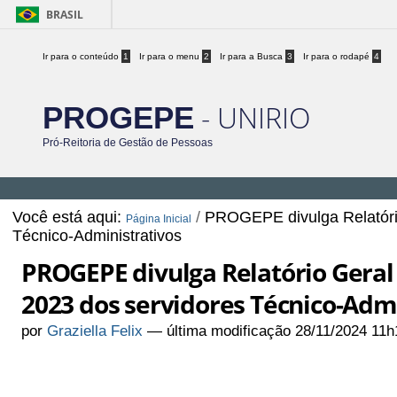
BRASIL
Ir para o conteúdo
1
Ir para o menu
2
Ir para a Busca
3
Ir para o rodapé
4
- UNIRIO
PROGEPE
Pró-Reitoria de Gestão de Pessoas
Você está aqui:
/
PROGEPE divulga Relatóri
Página Inicial
Técnico-Administrativos
PROGEPE divulga Relatório Gera
2023 dos servidores Técnico-Admi
por
Graziella Felix
—
última modificação
28/11/2024 11h