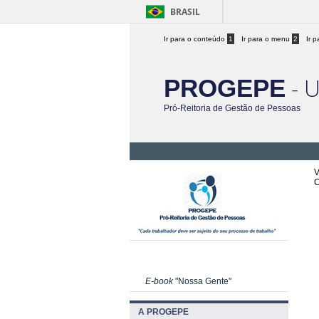
BRASIL
Ir para o conteúdo
1
Ir para o menu
2
Ir 
- 
PROGEPE
Pró-Reitoria de Gestão de Pessoas
V
E-book
"Nossa Gente"
A PROGEPE