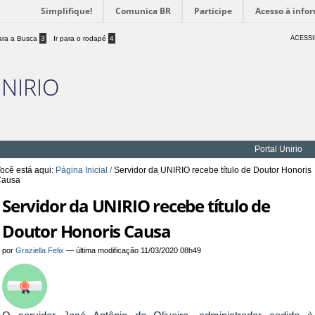
Simplifique!
Comunica BR
Participe
Acesso à info
para a Busca
3
Ir para o rodapé
4
ACESSI
UNIRIO
Portal Unirio
ocê está aqui:
Página Inicial
/
Servidor da UNIRIO recebe título de Doutor Honoris
Causa
Servidor da UNIRIO recebe título de
Doutor Honoris Causa
por
Graziella Felix
—
última modificação
11/03/2020 08h49