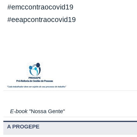
#emccontraocovid19
#eeapcontraocovid19
E-book
"Nossa Gente"
A PROGEPE