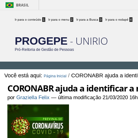
BRASIL
Ir para o conteúdo
1
Ir para o menu
2
Ir para a Busca
3
Ir para o rodapé
4
- UNIRIO
PROGEPE
Pró-Reitoria de Gestão de Pessoas
Você está aqui:
/
CORONABR ajuda a identifi
Página Inicial
CORONABR ajuda a identificar a 
por
Graziella Felix
—
última modificação
21/03/2020 16h