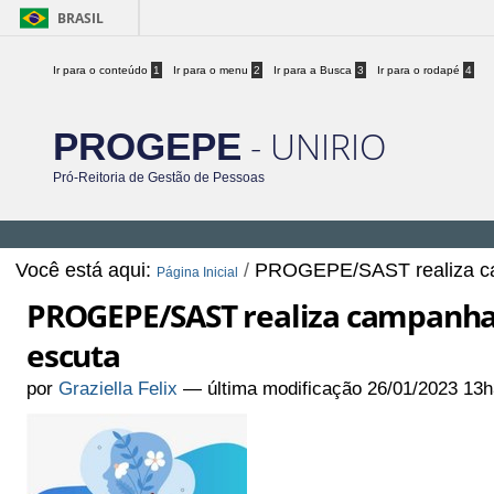
BRASIL
Ir para o conteúdo
1
Ir para o menu
2
Ir para a Busca
3
Ir para o rodapé
4
- UNIRIO
PROGEPE
Pró-Reitoria de Gestão de Pessoas
Você está aqui:
/
PROGEPE/SAST realiza cam
Página Inicial
PROGEPE/SAST realiza campanha d
escuta
por
Graziella Felix
—
última modificação
26/01/2023 13h