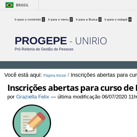
BRASIL
Ir para o conteúdo
1
Ir para o menu
2
Ir para a Busca
3
Ir para o rodapé
4
- UNIRIO
PROGEPE
Pró-Reitoria de Gestão de Pessoas
Você está aqui:
/
Inscrições abertas para cur
Página Inicial
Inscrições abertas para curso de L
por
Graziella Felix
—
última modificação
06/07/2020 11h