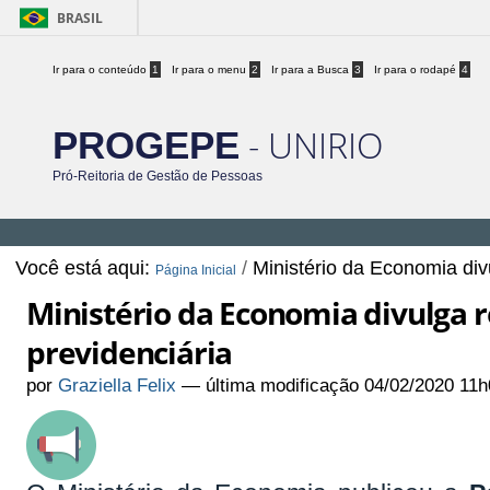
BRASIL
Ir para o conteúdo
1
Ir para o menu
2
Ir para a Busca
3
Ir para o rodapé
4
- UNIRIO
PROGEPE
Pró-Reitoria de Gestão de Pessoas
Você está aqui:
/
Ministério da Economia div
Página Inicial
Ministério da Economia divulga r
previdenciária
por
Graziella Felix
—
última modificação
04/02/2020 11h