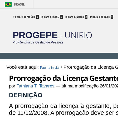
BRASIL
Ir para o conteúdo
1
Ir para o menu
2
Ir para a Busca
3
Ir para o rodapé
4
- UNIRIO
PROGEPE
Pró-Reitoria de Gestão de Pessoas
Você está aqui:
/
Prorrogação da Licença 
Página Inicial
Prorrogação da Licença Gestant
por
Tathiana T. Tavares
—
última modificação
26/01/20
DEFINIÇÃO
A prorrogação da licença à gestante, p
de 11/12/2008. A prorrogação deve ser so