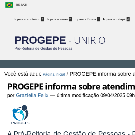
BRASIL
Ir para o conteúdo
1
Ir para o menu
2
Ir para a Busca
3
Ir para o rodapé
4
- UNIRIO
PROGEPE
Pró-Reitoria de Gestão de Pessoas
Você está aqui:
/
PROGEPE informa sobre ate
Página Inicial
PROGEPE informa sobre atendimen
por
Graziella Felix
—
última modificação
09/04/2025 09h
A Pró-Reitoria de Gestão de Pessoas -