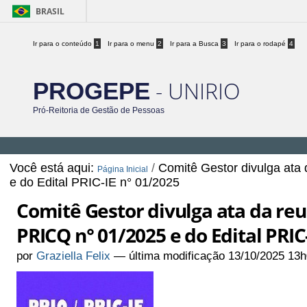
BRASIL
Ir para o conteúdo
1
Ir para o menu
2
Ir para a Busca
3
Ir para o rodapé
4
- UNIRIO
PROGEPE
Pró-Reitoria de Gestão de Pessoas
Você está aqui:
/
Comitê Gestor divulga ata 
Página Inicial
e do Edital PRIC-IE n° 01/2025
Comitê Gestor divulga ata da reu
PRICQ n° 01/2025 e do Edital PRIC
por
Graziella Felix
—
última modificação
13/10/2025 13h