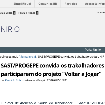
Simplifique!
Comunica BR
Participe
Acesso à info
para a Busca
3
Ir para o rodapé
4
ACESSI
UNIRIO
Portal Unirio
ocê está aqui:
Página Inicial
/
SAST/PROGEPE convida os trabalhadores da UNIRIO p
SAST/PROGEPE convida os trabalhadores
participarem do projeto "Voltar a Jogar"
por
Graziella Felix
—
última modificação
17/04/2025 15h36
O Setor de Atenção à Saúde do Trabalhador – Sast/DPS/DDP/Pr