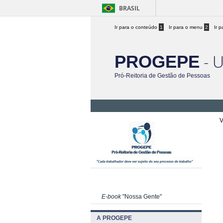
BRASIL
Ir para o conteúdo
1
Ir para o menu
2
Ir 
- 
PROGEPE
Pró-Reitoria de Gestão de Pessoas
V
E-book
"Nossa Gente"
A PROGEPE