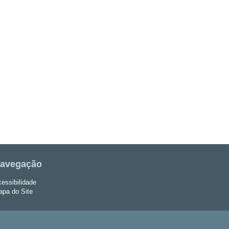
avegação
essibilidade
pa do Site