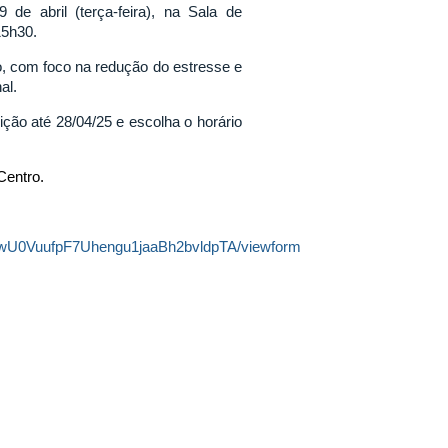
 de abril (terça-feira), na Sala de
15h30.
ro, com foco na redução do estresse e
al.
ição até 28/04/25 e escolha o horário
Centro.
FwU0VuufpF7Uhengu1jaaBh2bvldpTA/viewform