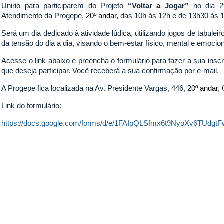
Unirio para participarem do Projeto
“Voltar a Jogar”
no dia 29
Atendimento da Progepe,
20º andar,
das 10h às 12h e de 13h30 às 
Será um dia dedicado à atividade lúdica, utilizando jogos de tabulei
da tensão do dia a dia, visando o bem-estar físico, mental e emocion
Acesse o link abaixo e preencha o formulário para fazer a sua inscr
que deseja participar. Você receberá a sua confirmação por e-mail.
A Progepe fica localizada na Av. Presidente Vargas, 446, 20
º andar, 
Link do formulário:
https://docs.google.com/forms/d/e/1FAIpQLSfmx6t9NyoXv6TUdgt