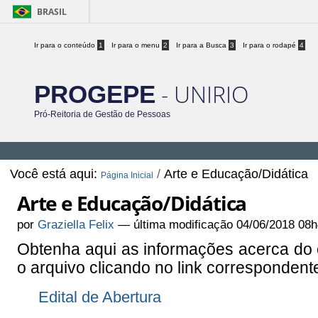
BRASIL
Ir para o conteúdo
1
Ir para o menu
2
Ir para a Busca
3
Ir para o rodapé
4
- UNIRIO
PROGEPE
Pró-Reitoria de Gestão de Pessoas
Você está aqui:
/
Arte e Educação/Didática
Página Inicial
Arte e Educação/Didática
por
Graziella Felix
—
última modificação
04/06/2018 08h
Obtenha aqui as informações acerca do
o arquivo clicando no link correspondent
Edital de Abertura