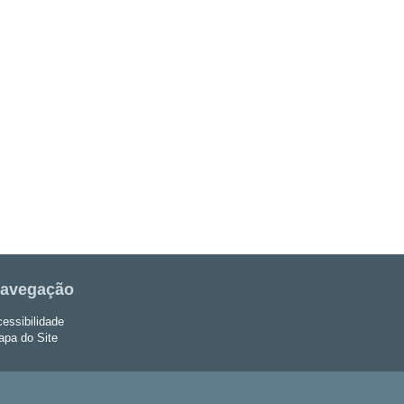
avegação
essibilidade
pa do Site