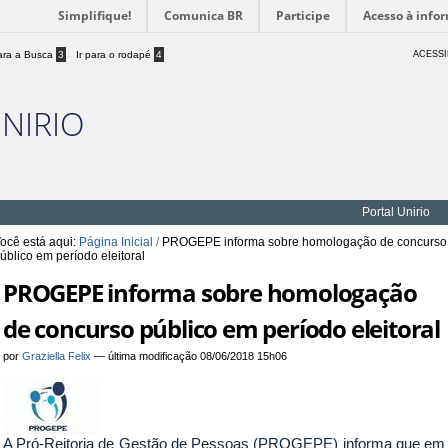
Simplifique!
Comunica BR
Participe
Acesso à info
para a Busca
3
Ir para o rodapé
4
ACESSI
UNIRIO
Portal Unirio
ocê está aqui:
Página Inicial
/
PROGEPE informa sobre homologação de concurso
úblico em período eleitoral
PROGEPE informa sobre homologação
de concurso público em período eleitoral
por
Graziella Felix
—
última modificação
08/06/2018 15h06
A Pró-Reitoria de Gestão de Pessoas (PROGEPE) informa que em