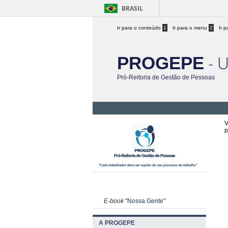
BRASIL
Ir para o conteúdo
1
Ir para o menu
2
Ir 
- 
PROGEPE
Pró-Reitoria de Gestão de Pessoas
V
p
E-book
"Nossa Gente"
A PROGEPE