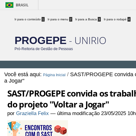
BRASIL
Ir para o conteúdo
1
Ir para o menu
2
Ir para a Busca
3
Ir para o rodapé
4
- UNIRIO
PROGEPE
Pró-Reitoria de Gestão de Pessoas
Você está aqui:
/
SAST/PROGEPE convida os t
Página Inicial
a Jogar"
SAST/PROGEPE convida os trabal
do projeto "Voltar a Jogar"
por
Graziella Felix
—
última modificação
23/05/2025 10h