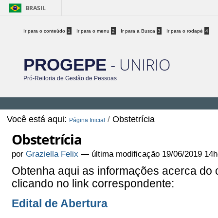
BRASIL
Ir para o conteúdo
1
Ir para o menu
2
Ir para a Busca
3
Ir para o rodapé
4
- UNIRIO
PROGEPE
Pró-Reitoria de Gestão de Pessoas
Você está aqui:
/
Obstetrícia
Página Inicial
Obstetrícia
por
Graziella Felix
—
última modificação
19/06/2019 14h
Obtenha aqui as informações acerca do
clicando no link correspondente:
Edital de Abertura