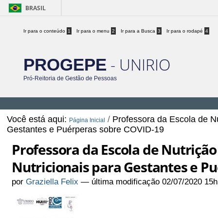
BRASIL
Ir para o conteúdo
1
Ir para o menu
2
Ir para a Busca
3
Ir para o rodapé
4
- UNIRIO
PROGEPE
Pró-Reitoria de Gestão de Pessoas
Você está aqui:
/
Professora da Escola de N
Página Inicial
Gestantes e Puérperas sobre COVID-19
Professora da Escola de Nutriçã
Nutricionais para Gestantes e P
por
Graziella Felix
—
última modificação
02/07/2020 15h