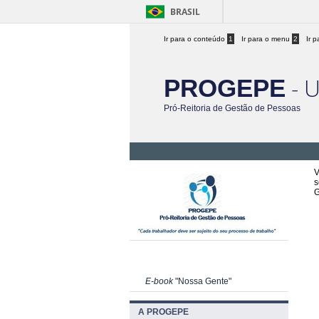
BRASIL
Ir para o conteúdo
1
Ir para o menu
2
Ir 
- 
PROGEPE
Pró-Reitoria de Gestão de Pessoas
V
s
G
E-book
"Nossa Gente"
A PROGEPE