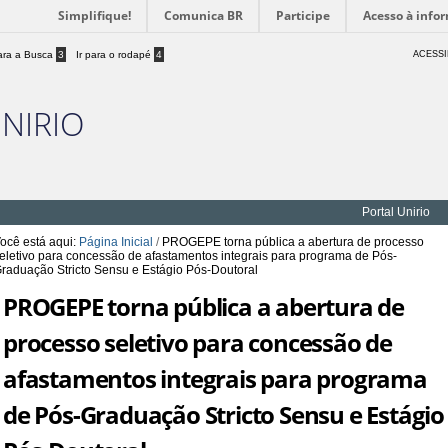
Simplifique!
Comunica BR
Participe
Acesso à info
para a Busca
3
Ir para o rodapé
4
ACESSI
UNIRIO
Portal Unirio
ocê está aqui:
Página Inicial
/
PROGEPE torna pública a abertura de processo
eletivo para concessão de afastamentos integrais para programa de Pós-
raduação Stricto Sensu e Estágio Pós-Doutoral
PROGEPE torna pública a abertura de
processo seletivo para concessão de
afastamentos integrais para programa
de Pós-Graduação Stricto Sensu e Estágio