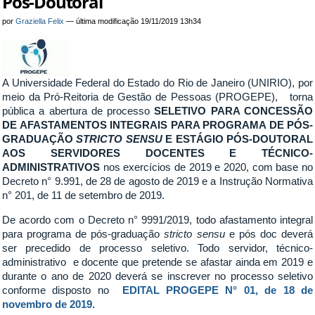
Pós-Doutoral
por
Graziella Felix
—
última modificação
19/11/2019 13h34
A Universidade Federal do Estado do Rio de Janeiro (UNIRIO), por
meio da Pró-Reitoria de Gestão de Pessoas (PROGEPE), torna
pública a abertura de processo
SELETIVO PARA CONCESSÃO
DE A
FASTAMENTOS I
NTEGRAIS PARA PROGRAMA DE PÓS-
GRADUAÇÃO
STRICTO SENSU
E ESTÁGIO PÓS-
DOUTORAL
AOS SERVIDORES DOCENTES E TÉCNICO-
ADMINISTRATIVOS
nos exercícios de 2019 e 2020, com base no
Decreto n° 9.991, de 28 de agosto de 2019 e a Instrução Normativa
n° 201, de 11 de setembro de 2019.
De acordo com o Decreto n° 9991/2019, todo afastamento integral
para programa de pós-graduação
stricto sensu
e pós doc deverá
ser precedido de processo seletivo. Todo servidor, técnico-
administrativo e docente que pretende se afastar ainda em 2019 e
durante o ano de 2020 deverá se inscrever no processo seletivo
conforme disposto no
EDITAL PROGEPE N° 01, de 18 de
novembro de 2019.