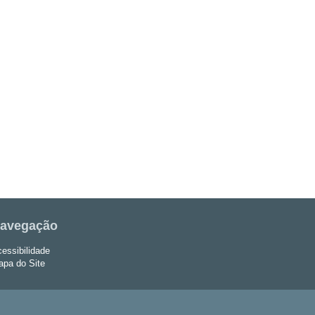
avegação
essibilidade
pa do Site