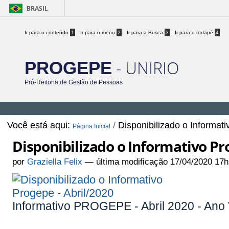
BRASIL
Ir para o conteúdo
1
Ir para o menu
2
Ir para a Busca
3
Ir para o rodapé
4
- UNIRIO
PROGEPE
Pró-Reitoria de Gestão de Pessoas
Você está aqui:
/
Disponibilizado o Informati
Página Inicial
Disponibilizado o Informativo Pr
por
Graziella Felix
—
última modificação
17/04/2020 17h
Informativo PROGEPE - Abril 2020 - Ano 