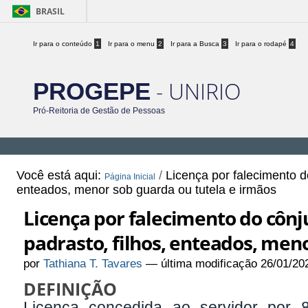
BRASIL
Ir para o conteúdo
1
Ir para o menu
2
Ir para a Busca
3
Ir para o rodapé
4
- UNIRIO
PROGEPE
Pró-Reitoria de Gestão de Pessoas
Você está aqui:
/
Licença por falecimento d
Página Inicial
enteados, menor sob guarda ou tutela e irmãos
Licença por falecimento do côn
padrasto, filhos, enteados, men
por
Tathiana T. Tavares
—
última modificação
26/01/20
DEFINIÇÃO
Licença concedida ao servidor por 8