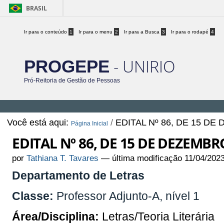
BRASIL
Ir para o conteúdo
1
Ir para o menu
2
Ir para a Busca
3
Ir para o rodapé
4
- UNIRIO
PROGEPE
Pró-Reitoria de Gestão de Pessoas
Você está aqui:
/
EDITAL Nº 86, DE 15 DE
Página Inicial
EDITAL Nº 86, DE 15 DE DEZEMBR
por
Tathiana T. Tavares
—
última modificação
11/04/202
Departamento de Letras
Classe:
Professor Adjunto-A, nível 1
Área/Disciplina:
Letras/Teoria Literária