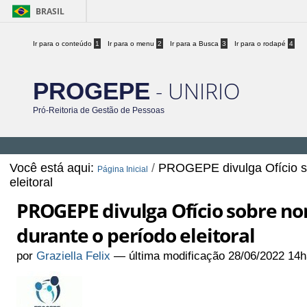
BRASIL
Ir para o conteúdo
1
Ir para o menu
2
Ir para a Busca
3
Ir para o rodapé
4
- UNIRIO
PROGEPE
Pró-Reitoria de Gestão de Pessoas
Você está aqui:
/
PROGEPE divulga Ofício s
Página Inicial
eleitoral
PROGEPE divulga Ofício sobre n
durante o período eleitoral
por
Graziella Felix
—
última modificação
28/06/2022 14h