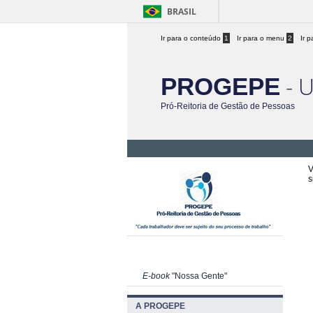
BRASIL
Ir para o conteúdo
1
Ir para o menu
2
Ir 
- 
PROGEPE
Pró-Reitoria de Gestão de Pessoas
V
s
E-book
"Nossa Gente"
A PROGEPE