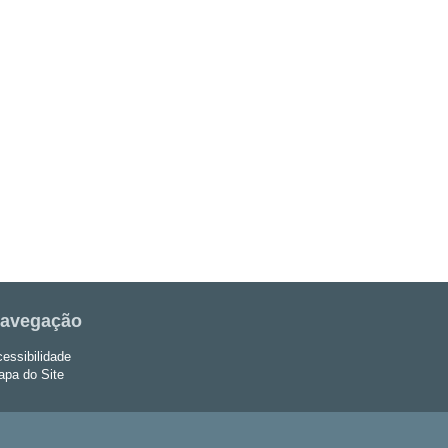
avegação
essibilidade
pa do Site