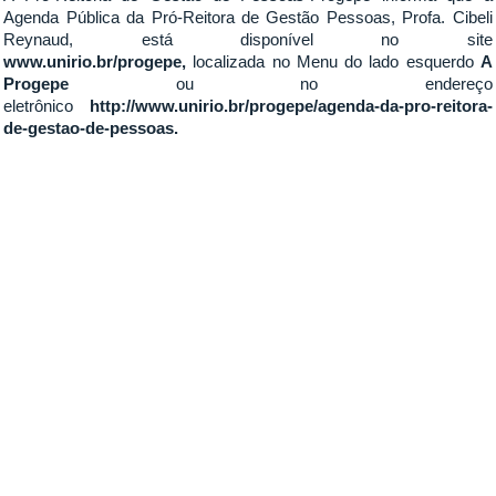
Agenda Pública da Pró-Reitora de Gestão Pessoas, Profa. Cibeli
Reynaud, está disponível no site
www.unirio.br/progepe
,
localizada no Menu do lado esquerdo
A
Progepe
ou no endereço
eletrônico
http://www.unirio.br/progepe/agenda-da-pro-reitora-
de-gestao-de-pessoas
.