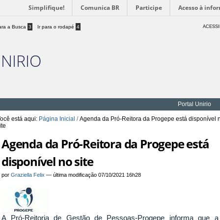
Simplifique!
Comunica BR
Participe
Acesso à info
para a Busca
3
Ir para o rodapé
4
ACESSI
UNIRIO
Portal Unirio
ocê está aqui:
Página Inicial
/
Agenda da Pró-Reitora da Progepe está disponível 
ite
Agenda da Pró-Reitora da Progepe está
disponível no site
por
Graziella Felix
—
última modificação
07/10/2021 16h28
A Pró-Reitoria de Gestão de Pessoas-Progepe informa que a