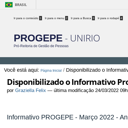
BRASIL
Ir para o conteúdo
1
Ir para o menu
2
Ir para a Busca
3
Ir para o rodapé
4
- UNIRIO
PROGEPE
Pró-Reitoria de Gestão de Pessoas
Você está aqui:
/
Disponibilizado o Informat
Página Inicial
Disponibilizado o Informativo P
por
Graziella Felix
—
última modificação
24/03/2022 09h
Informativo PROGEPE - Março 2022 - Ano