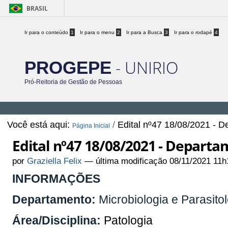
BRASIL
Ir para o conteúdo
1
Ir para o menu
2
Ir para a Busca
3
Ir para o rodapé
4
- UNIRIO
PROGEPE
Pró-Reitoria de Gestão de Pessoas
Você está aqui:
/
Edital nº47 18/08/2021 - D
Página Inicial
Edital nº47 18/08/2021 - Departa
por
Graziella Felix
—
última modificação
08/11/2021 11h
INFORMAÇÕES
Departamento:
Microbiologia e Parasito
Área/Disciplina:
Patologia