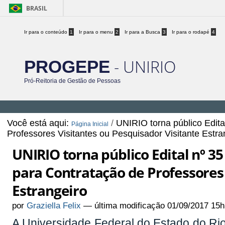
BRASIL
Ir para o conteúdo
1
Ir para o menu
2
Ir para a Busca
3
Ir para o rodapé
4
- UNIRIO
PROGEPE
Pró-Reitoria de Gestão de Pessoas
Você está aqui:
/
UNIRIO torna público Edita
Página Inicial
Professores Visitantes ou Pesquisador Visitante Estra
UNIRIO torna público Edital nº 35
para Contratação de Professores 
Estrangeiro
por
Graziella Felix
—
última modificação
01/09/2017 15h
A Universidade Federal do Estado do Rio 