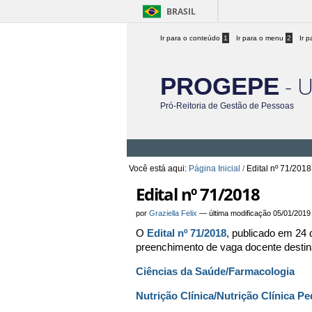
BRASIL
Ir para o conteúdo
1
Ir para o menu
2
Ir 
- 
PROGEPE
Pró-Reitoria de Gestão de Pessoas
Você está aqui:
Página Inicial
/
Edital nº 71/2018
Edital nº 71/2018
por
Graziella Felix
—
última modificação
05/01/2019
O
Edital nº 71/2018
, publicado em 24 
preenchimento de vaga docente destin
Ciências da Saúde/Farmacologia
Nutrição Clínica/Nutrição Clínica P