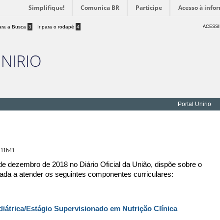
Simplifique!
Comunica BR
Participe
Acesso à info
para a Busca
3
Ir para o rodapé
4
ACESSI
UNIRIO
Portal Unirio
 11h41
de dezembro de 2018 no Diário Oficial da União, dispõe sobre o
ada a atender os seguintes componentes curriculares:
ediátrica/Estágio Supervisionado em Nutrição Clínica